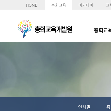
HOME
총회교육
아카데미
교
총회교육
인사말
총