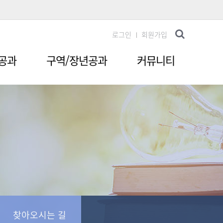
로그인
회원가입
공과
구역/장년공과
커뮤니티
찾아오시는 길