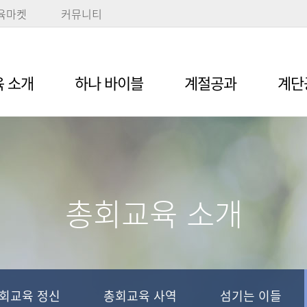
육마켓
커뮤니티
 소개
하나 바이블
계절공과
계단
총회교육 소개
회교육 정신
총회교육 사역
섬기는 이들