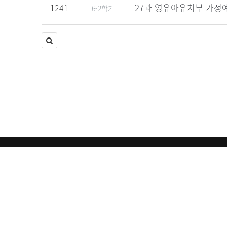
27과 영유아유치부 가정예
1241
6-2학기
개인정보취급방침
이용약관
오시는길
(06177) 서울특별시 강남구 영동대로 330 (대치동)
총회회관 6층
상호 : (재)대한예수교장로회총회
사업자등록번호 : 120-82-0047
Copyright © http://총회교육.com.
All rights reserved.