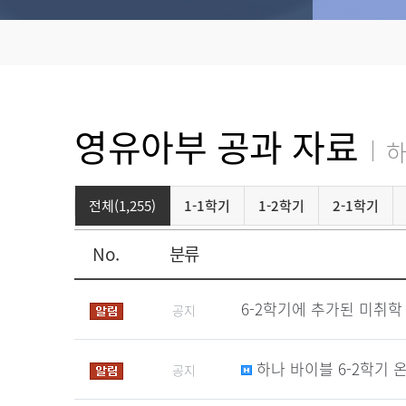
영유아부 공과 자료
하
전체(1,255)
1-1학기
1-2학기
2-1학기
No.
분류
6-2학기에 추가된 미취학
공지
하나 바이블 6-2학기 
공지