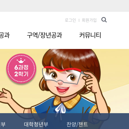
로그인
회원가입
공과
구역/장년공과
커뮤니티
년부
대학청년부
찬양/챈트