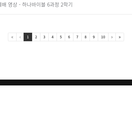
배 영상 - 하나바이블 6과정 2학기
1
2
3
4
5
6
7
8
9
10
 총회교육개발원
문의 : 02)559-5643, eduwind.org@gmail.com
9
통신판매업신고번호 : 강남-1505