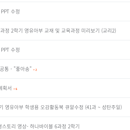
 PPT 수정
 4과정 2학기 영유아부 교재 및 교육과정 미리보기 (교리2)
 PPT 수정
공통 - "좋아송"
+
2
간계획서
+
6
기 영유아부 학생용 오감활동북 큐알수정 (41과 ~ 성탄주일)
경스토리 영상- 하나바이블 6과정 2학기