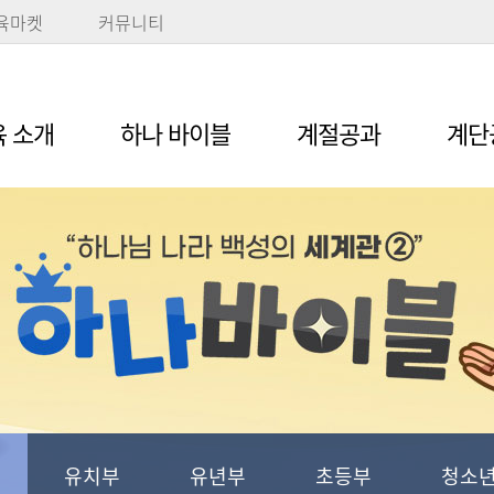
육마켓
커뮤니티
 소개
하나 바이블
계절공과
계단
유치부
유년부
초등부
청소