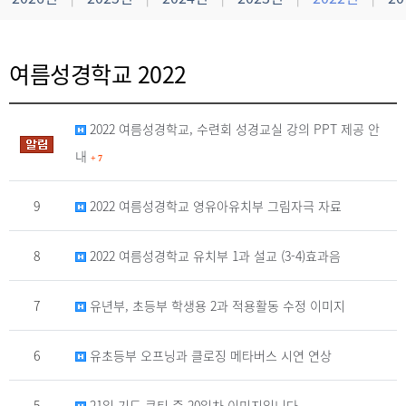
21년
2020년
2019년
2018년
2017년
2017년
|
|
|
|
|
여름성경학교 2022
이전
2022 여름성경학교, 수련회 성경교실 강의 PPT 제공 안
내
+
7
9
2022 여름성경학교 영유아유치부 그림자극 자료
8
2022 여름성경학교 유치부 1과 설교 (3-4)효과음
7
유년부, 초등부 학생용 2과 적용활동 수정 이미지
6
유초등부 오프닝과 클로징 메타버스 시연 연상
5
21일 기도 큐티 중 20일차 이미지입니다.