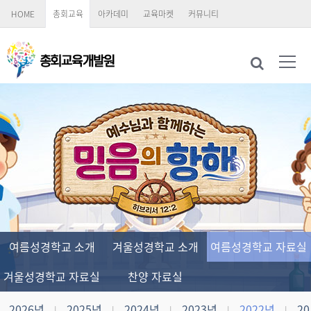
HOME
총회교육
아카데미
교육마켓
커뮤니티
여름성경학교 소개
겨울성경학교 소개
여름성경학교 자료실
겨울성경학교 자료실
찬양 자료실
2026년
2025년
2024년
2023년
2022년
20
|
|
|
|
|