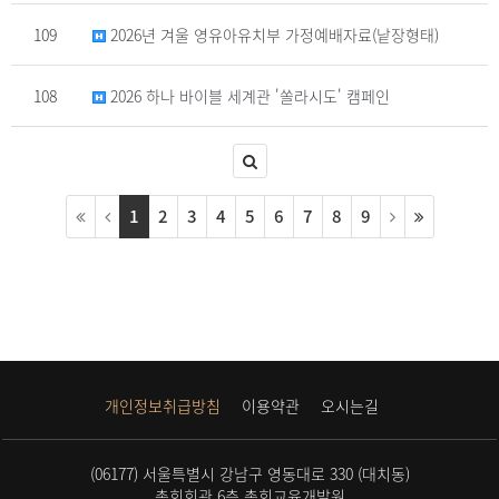
109
2026년 겨울 영유아유치부 가정예배자료(낱장형태)
108
2026 하나 바이블 세계관 '쏠라시도' 캠페인
1
2
3
4
5
6
7
8
9
개인정보취급방침
이용약관
오시는길
(06177) 서울특별시 강남구 영동대로 330 (대치동)
총회회관 6층 총회교육개발원