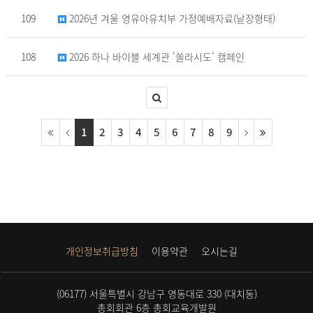
109
2026년 겨울 영유아유치부 가정예배자료(낱장형태)
108
2026 하나 바이블 세계관 '쏠라시도' 캠페인
1
2
3
4
5
6
7
8
9
개인정보취급방침
이용약관
오시는길
(06177) 서울특별시 강남구 영동대로 330 (대치동)
총회회관 6층 총회교육개발원