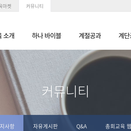
육마켓
커뮤니티
 소개
하나 바이블
계절공과
계단
커뮤니티
지사항
자유게시판
Q&A
총회교육 