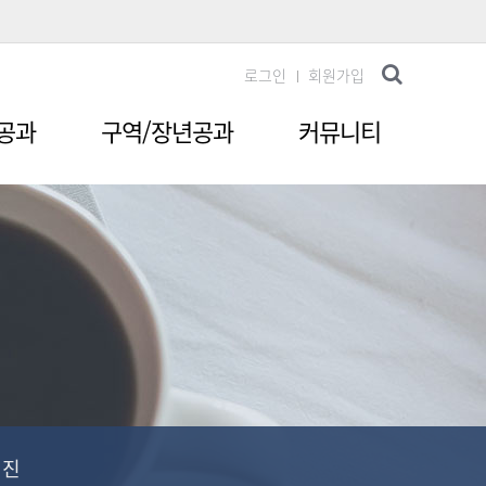
로그인
회원가입
공과
구역/장년공과
커뮤니티
웹진