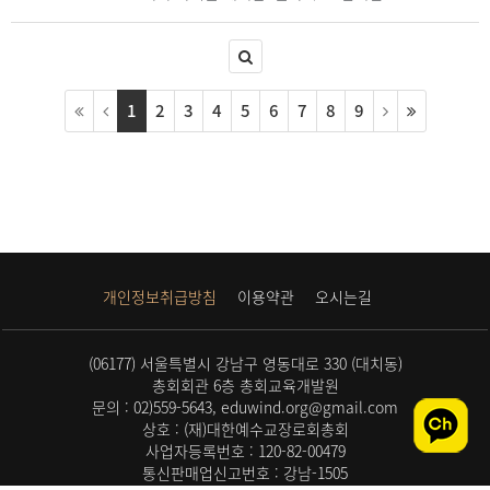
1
2
3
4
5
6
7
8
9
개인정보취급방침
이용약관
오시는길
(06177) 서울특별시 강남구 영동대로 330 (대치동)
총회회관 6층 총회교육개발원
문의 : 02)559-5643, eduwind.org@gmail.com
상호 : (재)대한예수교장로회총회
사업자등록번호 : 120-82-00479
통신판매업신고번호 : 강남-1505