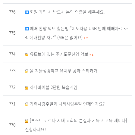
776
회원 가입 시 반드시 본인 인증을 해주세요.
예배 찬양 악보 찾는법 "지도자용 USB 안에 예배자료 ->
775
4. 예배찬양 자료" (MR은 없어요)
+
7
774
유트브에 있는 주기도문찬양 악보
+
1
773
음 겨울성경학교 유치부 공과 스티커가....
772
하나바이블 2단원 복습게임
771
가족사랑주일과 나라사랑주일 언제인가요?
[포스트 코로나 시대 교회의 본질과 기독교 교육 세미나]
770
신청하세요!