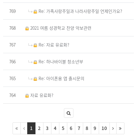
769
Re: 가족사랑주일과 나라사랑주일 언제인가요?
768
2021 여름 성경학교 찬양 악보관련
767
Re: 자료 유료화?
766
Re: 하나바이블 청소년부
765
Re: 아이폰용 앱 출시문의
764
자료 유료화?
1
2
3
4
5
6
7
8
9
10