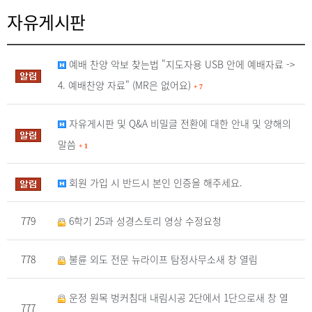
자유게시판
예배 찬양 악보 찾는법 "지도자용 USB 안에 예배자료 ->
4. 예배찬양 자료" (MR은 없어요)
+
7
자유게시판 및 Q&A 비밀글 전환에 대한 안내 및 양해의
말씀
+
1
회원 가입 시 반드시 본인 인증을 해주세요.
779
6학기 25과 성경스토리 영상 수정요청
778
불륜 외도 전문 뉴라이프 탐정사무소새 창 열림
운정 원목 벙커침대 내림시공 2단에서 1단으로새 창 열
777