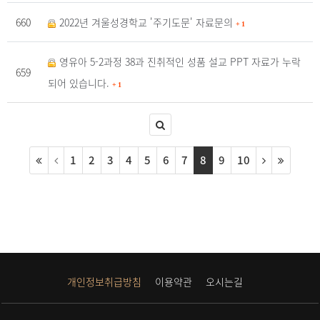
660
2022년 겨울성경학교 '주기도문' 자료문의
+
1
영유아 5-2과정 38과 진취적인 성품 설교 PPT 자료가 누락
659
되어 있습니다.
+
1
1
2
3
4
5
6
7
8
9
10
개인정보취급방침
이용약관
오시는길