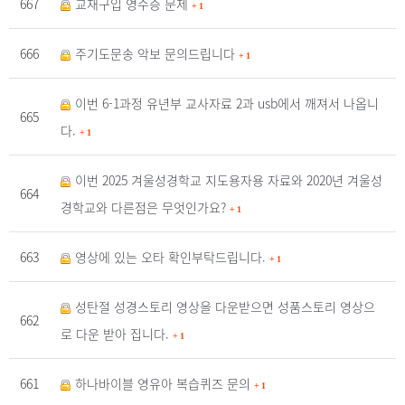
667
교재구입 영수증 문제
+
1
666
주기도문송 악보 문의드립니다
+
1
이번 6-1과정 유년부 교사자료 2과 usb에서 깨져서 나옵니
665
다.
+
1
이번 2025 겨울성경학교 지도용자용 자료와 2020년 겨울성
664
경학교와 다른점은 무엇인가요?
+
1
663
영상에 있는 오타 확인부탁드립니다.
+
1
성탄절 성경스토리 영상을 다운받으면 성품스토리 영상으
662
로 다운 받아 집니다.
+
1
661
하나바이블 영유아 복습퀴즈 문의
+
1