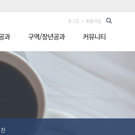
로그인
회원가입
공과
구역/장년공과
커뮤니티
웹진