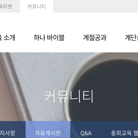
육마켓
커뮤니티
 소개
하나 바이블
계절공과
계단
커뮤니티
지사항
자유게시판
Q&A
총회교육 