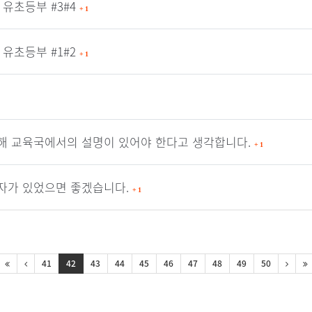
 유초등부 #3#4
+
1
 유초등부 #1#2
+
1
해 교육국에서의 설명이 있어야 한다고 생각합니다.
+
1
자가 있었으면 좋겠습니다.
+
1
41
42
43
44
45
46
47
48
49
50