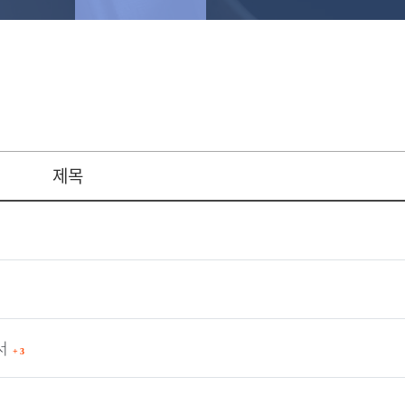
제목
해서
+
3