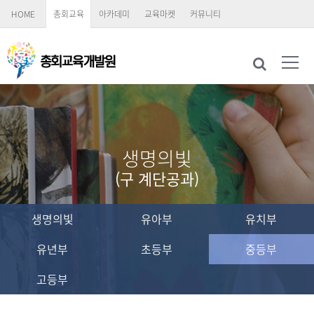
HOME
총회교육
아카데미
교육마켓
커뮤니티
생명의빛
(구 계단공과)
생명의빛
유아부
유치부
유년부
초등부
중등부
고등부