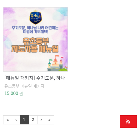
[매뉴얼 패키지] 주기도문, 하나
님 나라 백성은 이렇게 기도해
유초등부 매뉴얼 패키지
요 유초등부
15,000
원
1
2