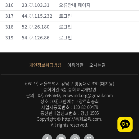
316
23.♡.103.31
오류안내 페이지
317
44.♡.115.232
로그인
318
52.♡.26.180
로그인
319
54.♡.126.86
로그인
개인정보취급방침
이용약관
오시는길
(06177) 서울특별시 강남구 영동대로 330 (대치동)
총회회관 6층 총회교육개발원
문의 : 02)559-5643, eduwind.org@gmail.com
상호 : (재)대한예수교장로회총회
사업자등록번호 : 120-82-00479
통신판매업신고번호 : 강남-1505
Copyright © http://총회교육.com.
All rights reserved.