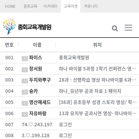
HOME
총회교육
아카데미
교육마켓
커뮤니티
번호
이름
위치
001
파이스
총회교육개발원
1
002
장서원
하나 바이블 5과정 1학기 컨퍼런스 영유아부 강의 PPT > 하나_영유아부 공과 자료
1
003
두치와뿌구
28과 - 선행학습 영상 하나바이블 6과정 2학기 청소년부 > 하나_청소년부 성경 공부 자료
1
004
슝카
하나_유년부 공과 자료 1 페이지
1
005
영산헤세드
[38과] 유초등부 성경 스토리 영상/ 학습요점 영상 > 하나_유년부 공과 자료
1
006
자유바람
13과 유치부 공과시연 영상- 하나바이블 3과정 1학기 > 하나_유치부 공과 자료
1
007
74.♡.243.197
로그인
008
3.♡.199.128
로그인