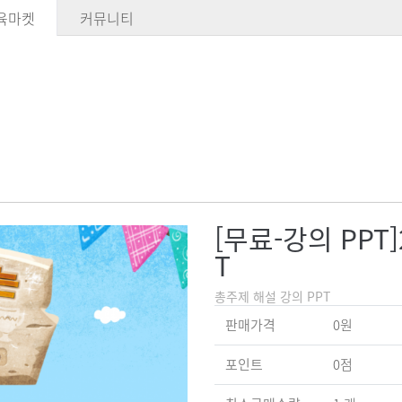
육마켓
커뮤니티
[무료-강의 PPT
T
총주제 해설 강의 PPT
판매가격
0원
포인트
0점