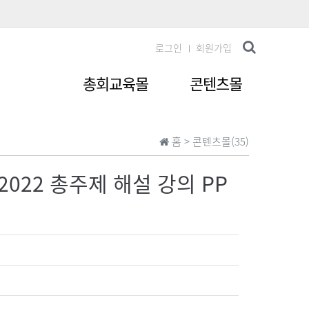
로그인
회원가입
총회교육몰
콘텐츠몰
홈 >
콘텐츠몰(35)
]2022 총주제 해설 강의 PP