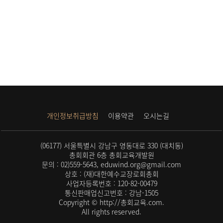
개인정보취급방침
이용약관
오시는길
(06177) 서울특별시 강남구 영동대로 330 (대치동)
총회회관 6층 총회교육개발원
문의 : 02)559-5643, eduwind.org@gmail.com
상호 : (재)대한예수교장로회총회
사업자등록번호 : 120-82-00479
통신판매업신고번호 : 강남-1505
Copyright © http://총회교육.com.
All rights reserved.