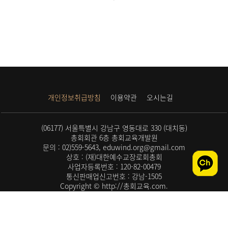
개인정보취급방침
이용약관
오시는길
(06177) 서울특별시 강남구 영동대로 330 (대치동)
총회회관 6층 총회교육개발원
문의 : 02)559-5643, eduwind.org@gmail.com
상호 : (재)대한예수교장로회총회
사업자등록번호 : 120-82-00479
통신판매업신고번호 : 강남-1505
Copyright © http://총회교육.com.
All rights reserved.