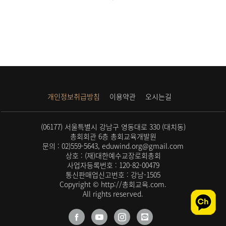
개인정보취급방침
이용약관
오시는길
(06177) 서울특별시 강남구 영동대로 330 (대치동)
총회회관 6층 총회교육개발원
문의 : 02)559-5643, eduwind.org@gmail.com
상호 : (재)대한예수교장로회총회
사업자등록번호 : 120-82-00479
통신판매업신고번호 : 강남-1505
Copyright © http://총회교육.com.
All rights reserved.