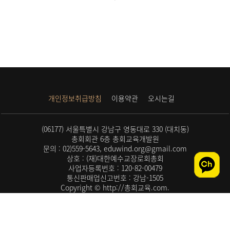
개인정보취급방침
이용약관
오시는길
(06177) 서울특별시 강남구 영동대로 330 (대치동)
총회회관 6층 총회교육개발원
문의 : 02)559-5643, eduwind.org@gmail.com
상호 : (재)대한예수교장로회총회
사업자등록번호 : 120-82-00479
통신판매업신고번호 : 강남-1505
Copyright © http://총회교육.com.
All rights reserved.