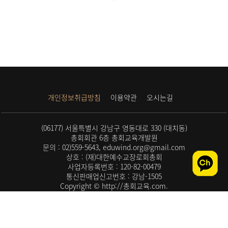
개인정보취급방침
이용약관
오시는길
(06177) 서울특별시 강남구 영동대로 330 (대치동)
총회회관 6층 총회교육개발원
문의 : 02)559-5643, eduwind.org@gmail.com
상호 : (재)대한예수교장로회총회
사업자등록번호 : 120-82-00479
통신판매업신고번호 : 강남-1505
Copyright © http://총회교육.com.
All rights reserved.