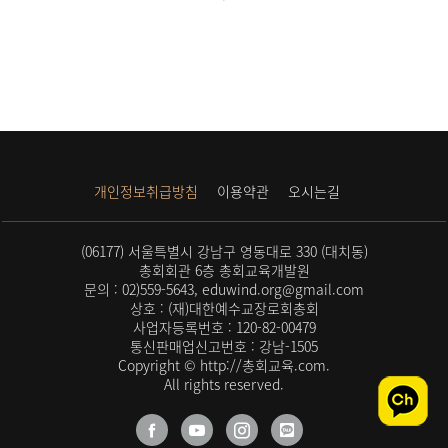
개인정보취급방침
이용약관
오시는길
(06177) 서울특별시 강남구 영동대로 330 (대치동)
총회회관 6층 총회교육개발원
문의 : 02)559-5643, eduwind.org@gmail.com
상호 : (재)대한예수교장로회총회
사업자등록번호 : 120-82-00479
통신판매업신고번호 : 강남-1505
Copyright © http://총회교육.com.
All rights reserved.