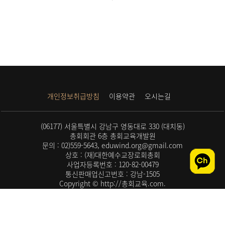
개인정보취급방침
이용약관
오시는길
(06177) 서울특별시 강남구 영동대로 330 (대치동)
총회회관 6층 총회교육개발원
문의 : 02)559-5643, eduwind.org@gmail.com
상호 : (재)대한예수교장로회총회
사업자등록번호 : 120-82-00479
통신판매업신고번호 : 강남-1505
Copyright © http://총회교육.com.
All rights reserved.