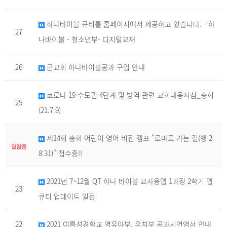
하나바이블 큐티를 홈페이지에서 제공하고 있습니다. - 하
27
나바이블 - 청소년부- 디지털교재
26
군교회 하나바이블공과 구입 안내
코로나 19 수도권 4단계 및 방역 관련 교회대응지침_총회
25
(21.7.9)
제14회 총회 어린이 영어 비전 캠프 "로마로 가는 길(행 2
열람중
8:31)" 접수중!!
2021년 7~12월 QT 하나 바이블 교사용앱 1과정 2학기 앱
23
큐티 업데이트 일정
22
2021 여름성경학교 영유아부, 유치부 공과시연영상 안내