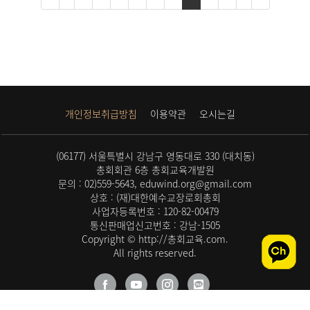
개인정보취급방침
이용약관
오시는길
(06177) 서울특별시 강남구 영동대로 330 (대치동)
총회회관 6층 총회교육개발원
문의 : 02)559-5643, eduwind.org@gmail.com
상호 : (재)대한예수교장로회총회
사업자등록번호 : 120-82-00479
통신판매업신고번호 : 강남-1505
Copyright © http://총회교육.com.
All rights reserved.