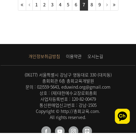
1
2
3
4
5
6
7
8
9
개인정보취급방침
이용약관
오시는길
(06177) 서울특별시 강남구 영동대로 330 (대치동)
총회회관 6층 총회교육개발원
문의 : 02)559-5643, eduwind.org@gmail.com
상호 : (재)대한예수교장로회총회
사업자등록번호 : 120-82-00479
통신판매업신고번호 : 강남-1505
Copyright © http://총회교육.com.
All rights reserved.