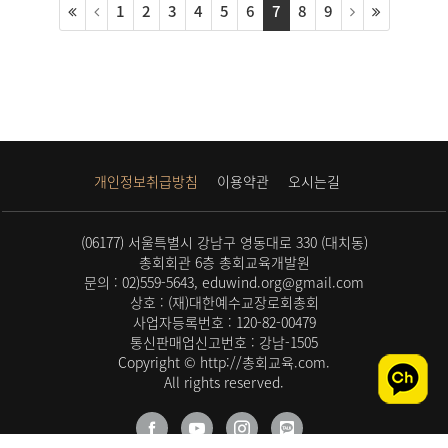
1
2
3
4
5
6
7
8
9
개인정보취급방침
이용약관
오시는길
(06177) 서울특별시 강남구 영동대로 330 (대치동)
총회회관 6층 총회교육개발원
문의 : 02)559-5643, eduwind.org@gmail.com
상호 : (재)대한예수교장로회총회
사업자등록번호 : 120-82-00479
통신판매업신고번호 : 강남-1505
Copyright © http://총회교육.com.
All rights reserved.