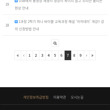
USB에서 동영상 재생시 영상이 보이지 않고 소리만 들리는
19
현상 안내
1과정 2학기 하나 바이블 교육과정 해설 '아카데미' 개강!! 강
18
의 신청방법 안내
1
2
3
4
5
6
7
8
9
개인정보취급방침
이용약관
오시는길