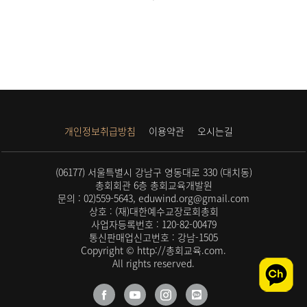
개인정보취급방침
이용약관
오시는길
(06177) 서울특별시 강남구 영동대로 330 (대치동)
총회회관 6층 총회교육개발원
문의 : 02)559-5643, eduwind.org@gmail.com
상호 : (재)대한예수교장로회총회
사업자등록번호 : 120-82-00479
통신판매업신고번호 : 강남-1505
Copyright © http://총회교육.com.
All rights reserved.